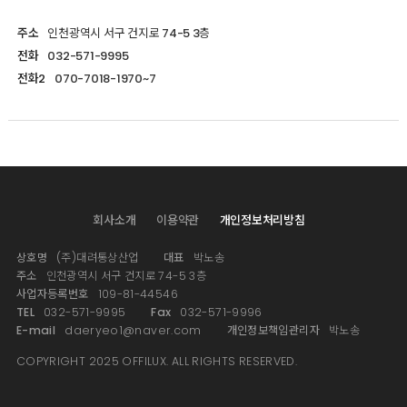
주소
인천광역시 서구 건지로 74-5 3층
전화
032-571-9995
전화2
070-7018-1970~7
회사소개
이용약관
개인정보처리방침
상호명
(주)대려통상산업
대표
박노송
주소
인천광역시 서구 건지로 74-5 3층
사업자등록번호
109-81-44546
TEL
032-571-9995
Fax
032-571-9996
E-mail
daeryeo1@naver.com
개인정보책임관리자
박노송
COPYRIGHT 2025 OFFILUX. ALL RIGHTS RESERVED.