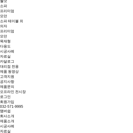
월넛
소파
프리미엄
모던
소파 테이블 외
의자
프리미엄
모던
목재형
다용도
시공사례
자료실
카달로그
대리점 전용
제품 동영상
고객지원
공지사항
제품문의
오프라인 전시장
로그인
회원가입
032-571-9995
맴버쉽
회사소개
제품소개
시공사례
자료실