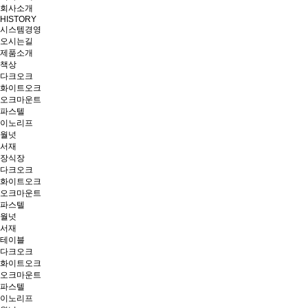
회사소개
HISTORY
시스템경영
오시는길
제품소개
책상
다크오크
화이트오크
오크마운트
파스텔
이노리프
월넛
서재
장식장
다크오크
화이트오크
오크마운트
파스텔
월넛
서재
테이블
다크오크
화이트오크
오크마운트
파스텔
이노리프