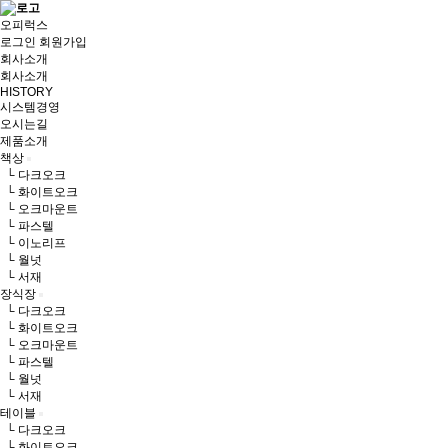
오피럭스
로그인
회원가입
회사소개
회사소개
HISTORY
시스템경영
오시는길
제품소개
책상
└ 다크오크
└ 화이트오크
└ 오크마운트
└ 파스텔
└ 이노리프
└ 월넛
└ 서재
장식장
└ 다크오크
└ 화이트오크
└ 오크마운트
└ 파스텔
└ 월넛
└ 서재
테이블
└ 다크오크
└ 화이트오크