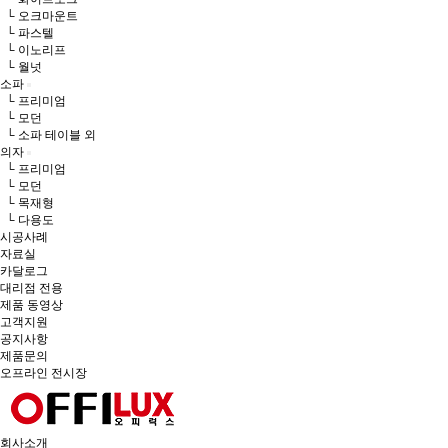
└ 오크마운트
└ 파스텔
└ 이노리프
└ 월넛
소파
└ 프리미엄
└ 모던
└ 소파 테이블 외
의자
└ 프리미엄
└ 모던
└ 목재형
└ 다용도
시공사례
자료실
카달로그
대리점 전용
제품 동영상
고객지원
공지사항
제품문의
오프라인 전시장
회사소개