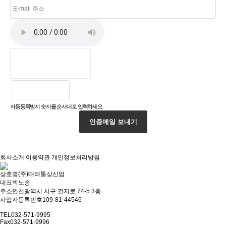
자동등록방지 숫자를 순서대로 입력하세요.
인증메일 보내기
회사소개
이용약관
개인정보처리방침
상호명
(주)대려통상산업
대표
박노송
주소
인천광역시 서구 건지로 74-5 3층
사업자등록번호
109-81-44546
TEL
032-571-9995
Fax
032-571-9996