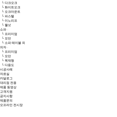
└ 다크오크
└ 화이트오크
└ 오크마운트
└ 파스텔
└ 이노리프
└ 월넛
소파
└ 프리미엄
└ 모던
└ 소파 테이블 외
의자
└ 프리미엄
└ 모던
└ 목재형
└ 다용도
시공사례
자료실
카달로그
대리점 전용
제품 동영상
고객지원
공지사항
제품문의
오프라인 전시장