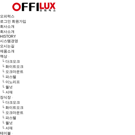
오피럭스
로그인
회원가입
회사소개
회사소개
HISTORY
시스템경영
오시는길
제품소개
책상
└ 다크오크
└ 화이트오크
└ 오크마운트
└ 파스텔
└ 이노리프
└ 월넛
└ 서재
장식장
└ 다크오크
└ 화이트오크
└ 오크마운트
└ 파스텔
└ 월넛
└ 서재
테이블