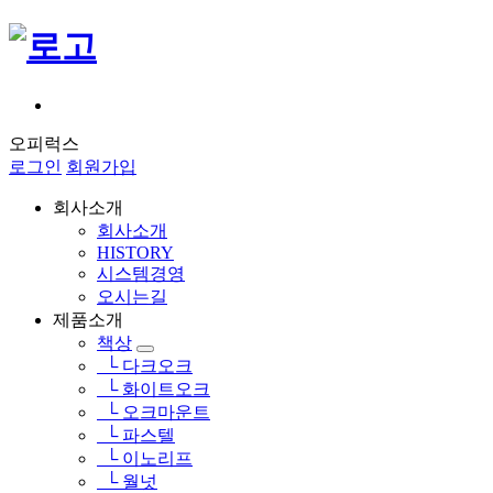
오피럭스
로그인
회원가입
회사소개
회사소개
HISTORY
시스템경영
오시는길
제품소개
책상
└ 다크오크
└ 화이트오크
└ 오크마운트
└ 파스텔
└ 이노리프
└ 월넛