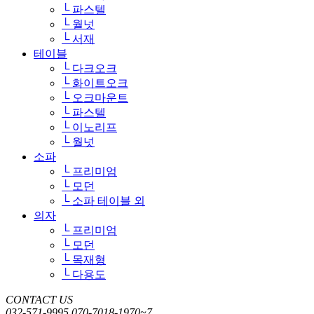
└ 파스텔
└ 월넛
└ 서재
테이블
└ 다크오크
└ 화이트오크
└ 오크마운트
└ 파스텔
└ 이노리프
└ 월넛
소파
└ 프리미엄
└ 모던
└ 소파 테이블 외
의자
└ 프리미엄
└ 모던
└ 목재형
└ 다용도
CONTACT US
032-571-9995
070-7018-1970~7