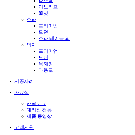
파스텔
이노리프
월넛
소파
프리미엄
모던
소파 테이블 외
의자
프리미엄
모던
목재형
다용도
시공사례
자료실
카달로그
대리점 전용
제품 동영상
고객지원