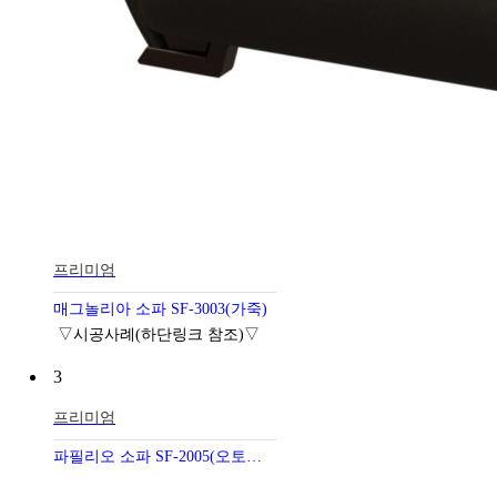
프리미엄
매그놀리아 소파 SF-3003(가죽)
▽시공사례(하단링크 참조)▽
3
프리미엄
파필리오 소파 SF-2005(오토리턴)