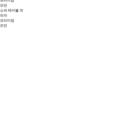
프리미엄
모던
소파 테이블 외
의자
프리미엄
모던
목재형
다용도
시공사례
자료실
카달로그
대리점 전용
제품 동영상
고객지원
공지사항
제품문의
오프라인 전시장
로그인
회원가입
032-571-9995
제품소개
회사소개
제품소개
시공사례
자료실
고객지원
장식장