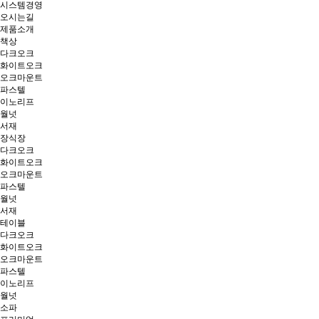
시스템경영
오시는길
제품소개
책상
다크오크
화이트오크
오크마운트
파스텔
이노리프
월넛
서재
장식장
다크오크
화이트오크
오크마운트
파스텔
월넛
서재
테이블
다크오크
화이트오크
오크마운트
파스텔
이노리프
월넛
소파