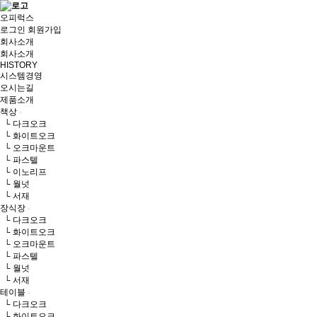
오피럭스
로그인
회원가입
회사소개
회사소개
HISTORY
시스템경영
오시는길
제품소개
책상
└ 다크오크
└ 화이트오크
└ 오크마운트
└ 파스텔
└ 이노리프
└ 월넛
└ 서재
장식장
└ 다크오크
└ 화이트오크
└ 오크마운트
└ 파스텔
└ 월넛
└ 서재
테이블
└ 다크오크
└ 화이트오크