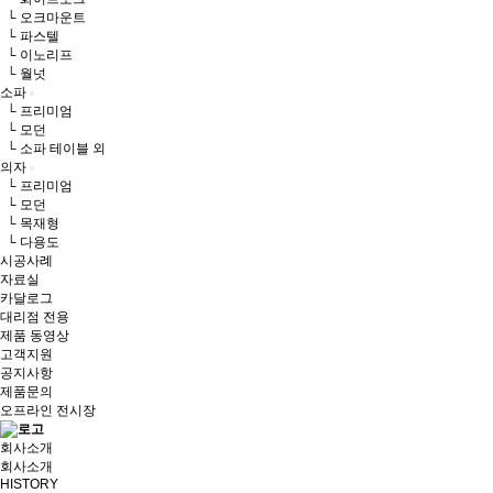
└ 오크마운트
└ 파스텔
└ 이노리프
└ 월넛
소파
└ 프리미엄
└ 모던
└ 소파 테이블 외
의자
└ 프리미엄
└ 모던
└ 목재형
└ 다용도
시공사례
자료실
카달로그
대리점 전용
제품 동영상
고객지원
공지사항
제품문의
오프라인 전시장
회사소개
회사소개
HISTORY