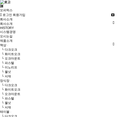
오피럭스
로그인
회원가입
회사소개
회사소개
HISTORY
시스템경영
오시는길
제품소개
책상
└ 다크오크
└ 화이트오크
└ 오크마운트
└ 파스텔
└ 이노리프
└ 월넛
└ 서재
장식장
└ 다크오크
└ 화이트오크
└ 오크마운트
└ 파스텔
└ 월넛
└ 서재
테이블
└ 다크오크