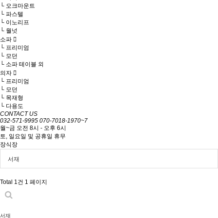
└ 오크마운트
└ 파스텔
└ 이노리프
└ 월넛
소파
└ 프리미엄
└ 모던
└ 소파 테이블 외
의자
└ 프리미엄
└ 모던
└ 목재형
└ 다용도
CONTACT US
032-571-9995
070-7018-1970~7
월~금 오전 8시 - 오후 6시
토, 일요일 및 공휴일 휴무
장식장
서재
Total 1건
1 페이지
서재