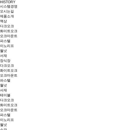
HISTORY
시스템경영
오시는길
제품소개
책상
다크오크
화이트오크
오크마운트
파스텔
이노리프
월넛
서재
장식장
다크오크
화이트오크
오크마운트
파스텔
월넛
서재
테이블
다크오크
화이트오크
오크마운트
파스텔
이노리프
월넛
소파