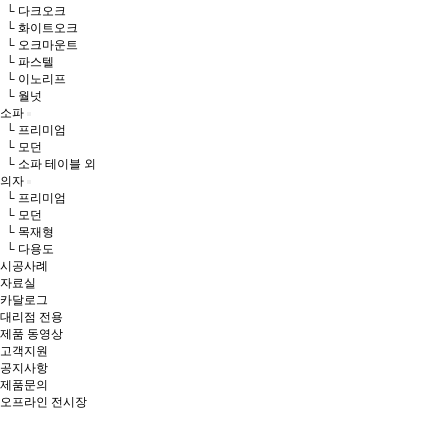
└ 다크오크
└ 화이트오크
└ 오크마운트
└ 파스텔
└ 이노리프
└ 월넛
소파
└ 프리미엄
└ 모던
└ 소파 테이블 외
의자
└ 프리미엄
└ 모던
└ 목재형
└ 다용도
시공사례
자료실
카달로그
대리점 전용
제품 동영상
고객지원
공지사항
제품문의
오프라인 전시장