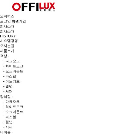
오피럭스
로그인
회원가입
회사소개
회사소개
HISTORY
시스템경영
오시는길
제품소개
책상
└ 다크오크
└ 화이트오크
└ 오크마운트
└ 파스텔
└ 이노리프
└ 월넛
└ 서재
장식장
└ 다크오크
└ 화이트오크
└ 오크마운트
└ 파스텔
└ 월넛
└ 서재
테이블