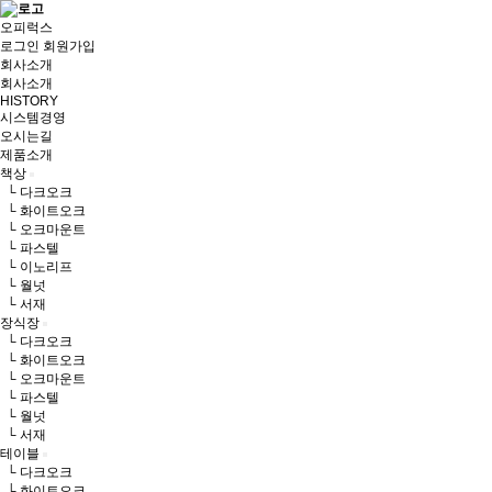
오피럭스
로그인
회원가입
회사소개
회사소개
HISTORY
시스템경영
오시는길
제품소개
책상
└ 다크오크
└ 화이트오크
└ 오크마운트
└ 파스텔
└ 이노리프
└ 월넛
└ 서재
장식장
└ 다크오크
└ 화이트오크
└ 오크마운트
└ 파스텔
└ 월넛
└ 서재
테이블
└ 다크오크
└ 화이트오크