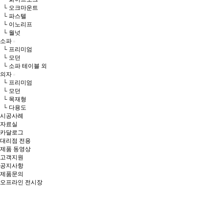
└ 오크마운트
└ 파스텔
└ 이노리프
└ 월넛
소파
└ 프리미엄
└ 모던
└ 소파 테이블 외
의자
└ 프리미엄
└ 모던
└ 목재형
└ 다용도
시공사례
자료실
카달로그
대리점 전용
제품 동영상
고객지원
공지사항
제품문의
오프라인 전시장