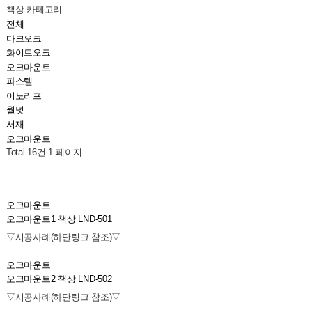
책상 카테고리
전체
다크오크
화이트오크
오크마운트
파스텔
이노리프
월넛
서재
오크마운트
Total 16건
1 페이지
오크마운트
오크마운트1 책상 LND-501
▽시공사례(하단링크 참조)▽
오크마운트
오크마운트2 책상 LND-502
▽시공사례(하단링크 참조)▽