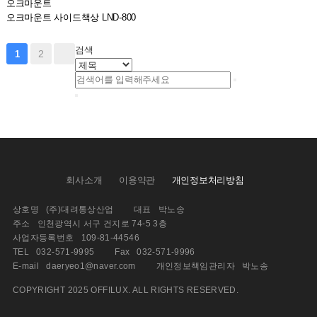
오크마운트
오크마운트 사이드책상 LND-800
검색
2
1
회사소개
이용약관
개인정보처리방침
상호명
(주)대려통상산업
대표
박노송
주소
인천광역시 서구 건지로 74-5 3층
사업자등록번호
109-81-44546
TEL
032-571-9995
Fax
032-571-9996
E-mail
daeryeo1@naver.com
개인정보책임관리자
박노송
COPYRIGHT 2025 OFFILUX. ALL RIGHTS RESERVED.