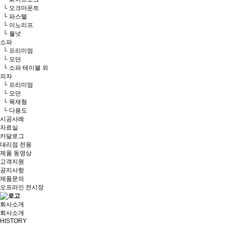
└ 오크마운트
└ 파스텔
└ 이노리프
└ 월넛
소파
└ 프리미엄
└ 모던
└ 소파 테이블 외
의자
└ 프리미엄
└ 모던
└ 목재형
└ 다용도
시공사례
자료실
카달로그
대리점 전용
제품 동영상
고객지원
공지사항
제품문의
오프라인 전시장
회사소개
회사소개
HISTORY