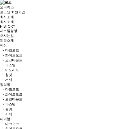
오피럭스
로그인
회원가입
회사소개
회사소개
HISTORY
시스템경영
오시는길
제품소개
책상
└ 다크오크
└ 화이트오크
└ 오크마운트
└ 파스텔
└ 이노리프
└ 월넛
└ 서재
장식장
└ 다크오크
└ 화이트오크
└ 오크마운트
└ 파스텔
└ 월넛
└ 서재
테이블
└ 다크오크
└ 화이트오크